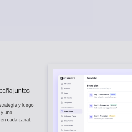
mpaña juntos
strategia y luego
 y una
 en cada canal.