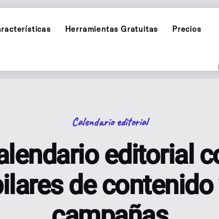
racterísticas
Herramientas Gratuitas
Precios
INSTAGRAM
DE CONTENIDO
POST PLANNER
Programar y publicar en Instag
s
Planifica y publi
TIKTOK
INFLUENCER P
Programar y publicar en TikTok
green para una marca
Contenido de marc
Calendario editorial
ENIDO IA
THREADS
CARRUSELES C
alendario editorial c
con asistencia IA
Programar y publicar en Thread
Genera carruseles 
ilares de contenido
AI BLOG GENE
s enlaces, redes y código QR, con
AI blog posts for
campañas
E PUBLICACIONES
ANÁLISIS
la publicación
Rastrea métricas 