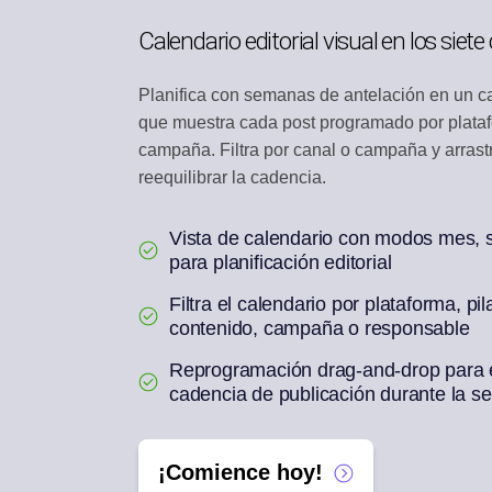
Calendario editorial visual en los siete
BANDEJA DE INTE
Responde a comentari
Planifica con semanas de antelación en un ca
REUTILIZACIÓN CO
que muestra cada post programado por platafo
Un artículo en una se
campaña. Filtra por canal o campaña y arrast
reequilibrar la cadencia.
Vista de calendario con modos mes, 
para planificación editorial
Filtra el calendario por plataforma, pil
contenido, campaña o responsable
Reprogramación drag-and-drop para eq
cadencia de publicación durante la 
¡Comience hoy!