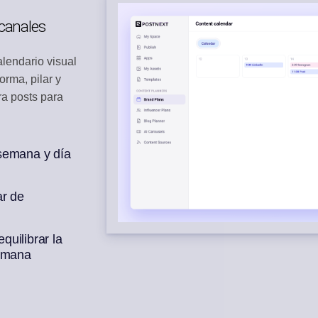
 canales
RACCIÓN
CURACIÓN DE 
os sociales
Genera borradores
lendario visual
N IA
rma, pilar y
mana de publicaciones
ra posts para
semana y día
ar de
uilibrar la
semana