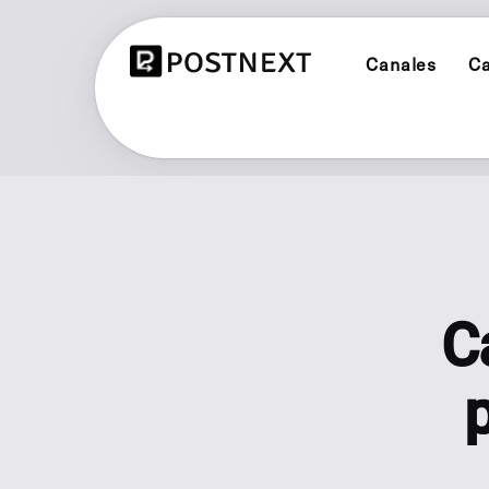
Canales
Ca
X (TWITTER)
PLANIFICADORES 
Programar y publicar en X (Twitter)
Ver los 3 planificadore
LINKEDIN
BRAND PLANNER
Programar y publicar en LinkedIn
Calendario social ever
YOUTUBE
CREADOR DE CONT
C
Programar y publicar en YouTube
Genera publicaciones 
LINK IN BIO
BLUESKY
p
Un solo enlace para tu
Programar y publicar en Bluesky
analítica de clics.
PROGRAMACIÓN D
Planifica y automatiza 