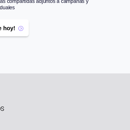
otas compartidas adjuntos a campañas y
iduales
 hoy!
os