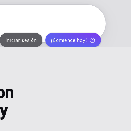
Iniciar sesión
¡Comience hoy!
ram
ca un mes de posts automáticamente
LANNER
a personal para creadores solos
ON IA
on
s
para Instagram y TikTok con IA
 y
RATOR
 WordPress
de rendimiento