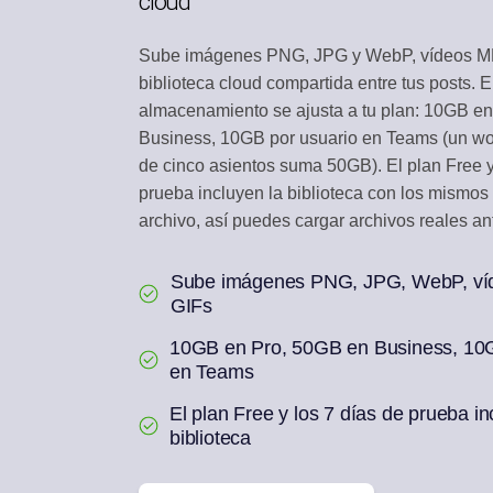
cloud
BANDEJA DE INTE
Sube imágenes PNG, JPG y WebP, vídeos MP
Responde a comentari
biblioteca cloud compartida entre tus posts. E
almacenamiento se ajusta a tu plan: 10GB e
REUTILIZACIÓN CO
Un artículo en una se
Business, 10GB por usuario en Teams (un w
de cinco asientos suma 50GB). El plan Free y
prueba incluyen la biblioteca con los mismos 
archivo, así puedes cargar archivos reales an
Sube imágenes PNG, JPG, WebP, ví
GIFs
10GB en Pro, 50GB en Business, 10G
en Teams
El plan Free y los 7 días de prueba in
biblioteca