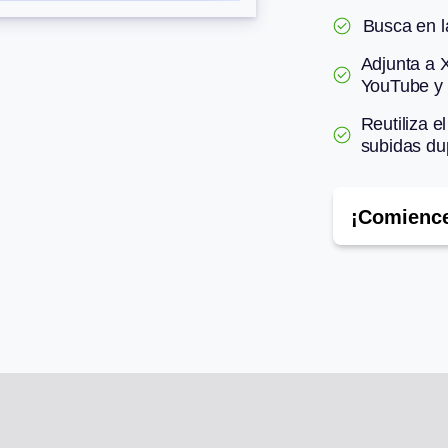
Busca en l
Adjunta a X
YouTube y 
Reutiliza e
subidas du
¡Comience