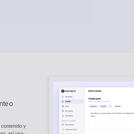
nte o
e contenido y
dan, así una