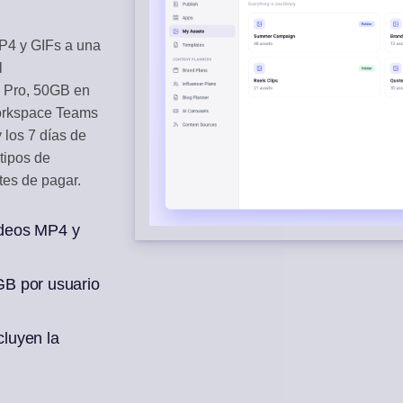
RACCIÓN
CURACIÓN DE 
4 y GIFs a una
os sociales
Genera borradores
l
n Pro, 50GB en
N IA
mana de publicaciones
orkspace Teams
 los 7 días de
tipos de
tes de pagar.
deos MP4 y
B por usuario
cluyen la