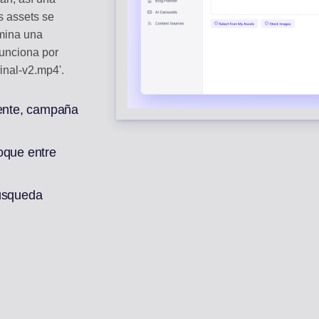
s assets se
mina una
unciona por
inal-v2.mp4'.
iente, campaña
oque entre
búsqueda