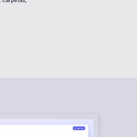
. Carpetas,
 PUBLICACIONES
activo
istentes IA
ANALES
 plataformas
 PLANTILLAS
s
RABAJO
 centralizado
ÓN
 trabajo