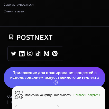
Зарегистрироваться
Сменить язык
Приложение для планирования соцсетей с
использованием искусственного интеллекта
политика конфиденциальности.
Согласен, закрыть!
|
Copyright © 2026 PostNext
Политика конфиденциальности
|
|
© PostNext.io
Вверх