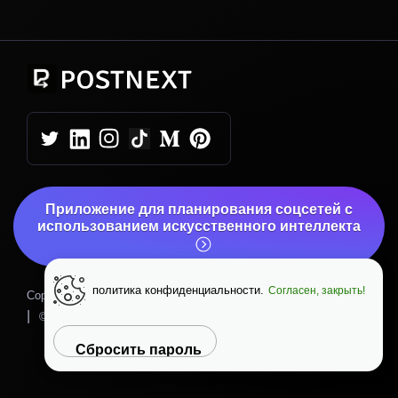
Приложение для планирования соцсетей с
использованием искусственного интеллекта
политика конфиденциальности.
Согласен, закрыть!
|
Copyright © 2026 PostNext
Политика конфиденциальности
|
|
© PostNext.io
Вверх
Сбросить пароль
Помощь