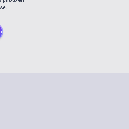
ns photo en
se.
S
ntent
ssistants
AGEMENT
rms
ARY
mplates
nvironment
ws