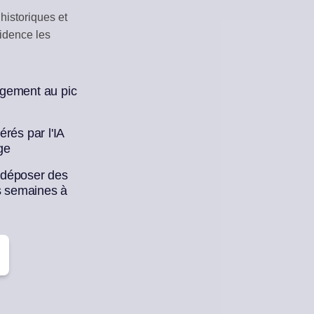
historiques et
ON DES INTERACTIONS
CURATION DE 
vidence les
aires sociaux
Brouillons automat
 IA
ne de publications
agement au pic
rés par l'IA
ge
-déposer des
es semaines à