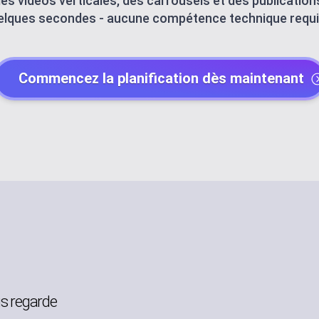
des vidéos verticales, des carrousels et des publicatio
elques secondes - aucune compétence technique requi
Y
POST CREATOR
ndar
Create engaging co
Commencez la planification dès maintenant
AI AGENTS
Automate with AI a
CHANNEL MAN
tity
Organize all platfo
NT
TEMPLATE LIBR
Use ready-made te
ION
WORKSPACE
ly
Centralized work e
Y
AUTOMATION
us regarde
Streamline workflo