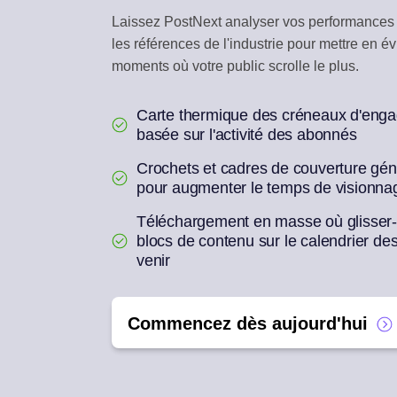
Laissez PostNext analyser vos performances 
BOITE DE RECEPTI
les références de l'industrie pour mettre en é
Repondez aux comment
moments où votre public scrolle le plus.
REUTILISATION PAR
Un article en une semai
Carte thermique des créneaux d'eng
basée sur l'activité des abonnés
Crochets et cadres de couverture géné
pour augmenter le temps de visionna
Téléchargement en masse où glisser
blocs de contenu sur le calendrier d
venir
Commencez dès aujourd'hui