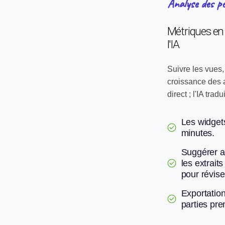
Analyse des p
Métriques en
l'IA
Suivre les vues,
croissance des 
direct ; l'IA trad
Les widgets
minutes.
Suggérer a
les extrai
pour révise
Exportation
parties pre