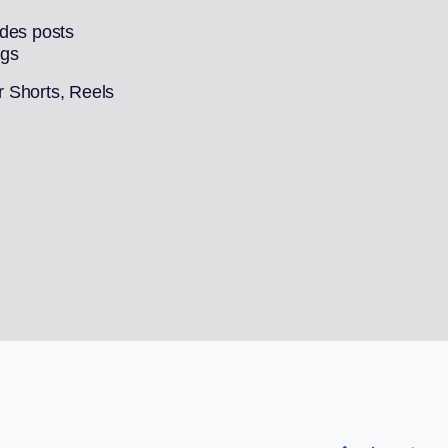
 des posts
ags
ur Shorts, Reels