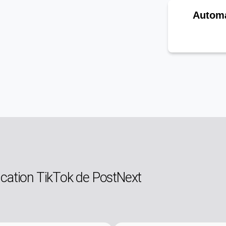
Automa
ication TikTok de PostNext