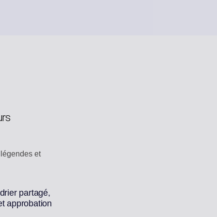
urs
 légendes et
drier partagé,
et approbation