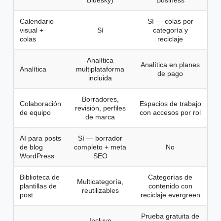
Bluesky)
Business
Calendario
Sí — colas por
visual +
Sí
categoría y
colas
reciclaje
Analítica
Analítica en planes
Analítica
multiplataforma
de pago
incluida
Borradores,
Colaboración
Espacios de trabajo
revisión, perfiles
de equipo
con accesos por rol
de marca
AI para posts
Sí — borrador
de blog
completo + meta
No
WordPress
SEO
Biblioteca de
Categorías de
Multicategoría,
plantillas de
contenido con
reutilizables
post
reciclaje evergreen
Prueba gratuita de
Incluye