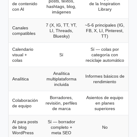
posts, textos,
de contenido
de la Inspiration
hashtags, blog,
con AI
Library
imágenes
7 (X, IG, TT, YT,
~5-6 principales (IG,
Canales
LI, Threads,
FB, X, LI, Pinterest,
compatibles
Bluesky)
TT)
Calendario
Sí — colas por
visual +
Sí
categoría con
colas
reciclaje automático
Analítica
Informes básicos de
Analítica
multiplataforma
rendimiento
incluida
Borradores,
Asientos de equipo
Colaboración
revisión, perfiles
en planes
de equipo
de marca
superiores
AI para posts
Sí — borrador
de blog
completo +
No
WordPress
meta SEO