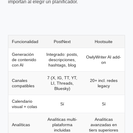
importan al elegir un planificador.
Funcionalidad
PostNext
Hootsuite
Generación
Integrado: posts,
OwlyWriter AI add-
de contenido
descripciones,
on
con AI
hashtags, blog
7 (X, IG, TT, YT,
Canales
20+ incl. redes
LI, Threads,
compatibles
legacy
Bluesky)
Calendario
Sí
Sí
visual + colas
Analíticas multi-
Analíticas
Analíticas
plataforma
avanzadas en
incluidas
tiers superiores