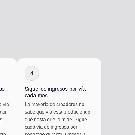
4
ías
Sigue los ingresos por vía
cada mes
a vía
La mayoría de creadores no
ator
sabe qué vía está produciendo
s
qué hasta que lo mide. Sigue
cada vía de ingresos por
cto
separado durante 3 meses. El