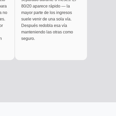
para
80/20 aparece rápido — la
a no
mayor parte de los ingresos
es.
suele venir de una sola vía.
or
Después redobla esa vía
manteniendo las otras como
n
seguro.