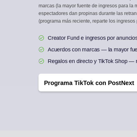
marcas (la mayor fuente de ingresos para la m
BANDEJA DE INTE
espectadores dan propinas durante las retra
Responde a comentari
(programa más reciente, reparte los ingresos p
REUTILIZACIÓN CO
Creator Fund e ingresos por anuncio
Un artículo en una se
Acuerdos con marcas — la mayor fuen
Regalos en directo y TikTok Shop — m
Programa TikTok con PostNext