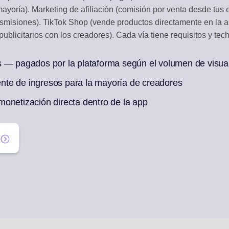
ayoría). Marketing de afiliación (comisión por venta desde tus 
RACCIÓN
CURACIÓN DE 
nsmisiones). TikTok Shop (vende productos directamente en la a
os sociales
Genera borradores
ublicitarios con los creadores). Cada vía tiene requisitos y tech
N IA
s — pagados por la plataforma según el volumen de visua
mana de publicaciones
te de ingresos para la mayoría de creadores
onetización directa dentro de la app