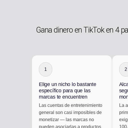
Gana dinero en TikTok en 4 p
1
2
Elige un nicho lo bastante
Alc
específico para que las
seg
marcas te encuentren
mon
Las cuentas de entretenimiento
La a
general son casi imposibles de
prim
monetizar — las marcas no
exig
pueden asociarlas a productos
100.