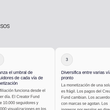
asos
3
anza el umbral de
Diversifica entre varias v
uidores de cada vía de
pronto
etización
La monetización de una sol
filiación funciona desde el
es frágil. Los pagos del Cre
er día. El Creator Fund
Fund cambian. Los acuerdo
e 10.000 seguidores y
con marcas se agotan. Los
000 visualizaciones en los
ingresos por regalos en dire