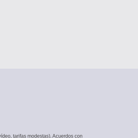
 PUBLICACIONES
activo
istentes IA
ANALES
 plataformas
 PLANTILLAS
s
RABAJO
 centralizado
ÓN
 trabajo
vídeo, tarifas modestas). Acuerdos con