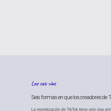
ESTRATEGIA DE C
Planifica tu calendari
DESCUBRIMIENTO 
Encuentra contenido e
PERFIL DE MARCA
Administra tu identid
GESTIÓN DE ACTI
Almacena medios y ar
Las seis vías
COLABORACIÓN E
Trabaja juntos eficien
Seis formas en que los creadores de
BÚSQUEDA Y DES
Encuentra contenido r
La monetización de TikTok tiene seis vías pri