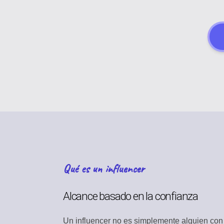
ESTRATEGIA DE C
Planifica tu calendari
DESCUBRIMIENTO 
Encuentra contenido e
PERFIL DE MARCA
Administra tu identid
GESTIÓN DE ACTI
Almacena medios y ar
Qué es un influencer
COLABORACIÓN E
Trabaja juntos eficien
Alcance basado en la confianza
BÚSQUEDA Y DES
Encuentra contenido r
Un influencer no es simplemente alguien con m