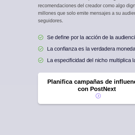
recomendaciones del creador como algo digno
BANDEJA DE INTE
millones que solo emite mensajes a su audi
Responde a comentari
seguidores.
REUTILIZACIÓN CO
Se define por la acción de la audienc
Un artículo en una se
La confianza es la verdadera moneda,
La especificidad del nicho multiplica l
Planifica campañas de influen
con PostNext