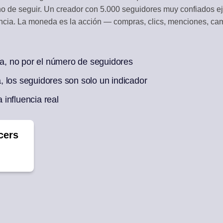
 de seguir. Un creador con 5.000 seguidores muy confiados ej
RACCIÓN
CURACIÓN DE 
encia. La moneda es la acción — compras, clics, menciones, c
os sociales
Genera borradores
N IA
ia, no por el número de seguidores
mana de publicaciones
 los seguidores son solo un indicador
a influencia real
cers