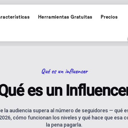
racterísticas
Herramientas Gratuitas
Precios
INSTAGRAM
DE CONTENIDO
POST PLANNER
Programar y publicar en Instag
s
Planifica y publi
TIKTOK
INFLUENCER P
Programar y publicar en TikTok
green para una marca
Contenido de marc
Qué es un influencer
ENIDO IA
THREADS
CARRUSELES C
Qué es un Influence
con asistencia IA
Programar y publicar en Thread
Genera carruseles 
AI BLOG GENE
s enlaces, redes y código QR, con
AI blog posts for
de la audiencia supera al número de seguidores — qué e
 2026, cómo funcionan los niveles y qué hace que esa c
E PUBLICACIONES
ANÁLISIS
la pena pagarla.
la publicación
Rastrea métricas 