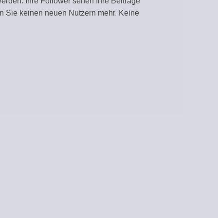
werden. Ihre Follower sehen Ihre Beiträge
n Sie keinen neuen Nutzern mehr. Keine
IERUNG
rfe aus RSS-Feeds