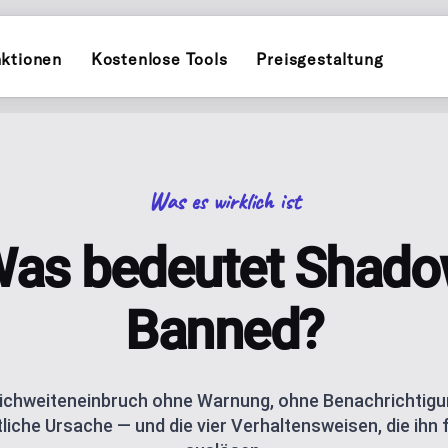
ktionen
Kostenlose Tools
Preisgestaltung
INSTAGRAM
POST PLANNER
witter)
Planen und veröffentlichen auf
Plane und veröffent
Was es wirklich ist
TIKTOK
INFLUENCER PL
kedIn
Planen und veröffentlichen auf
ial-Kalender für ein Unternehmen
Personal-Brand-Cont
as bedeutet Shad
THREADS
AI CAROUSELS
uTube
assistance
Planen und veröffentlichen auf
Erstelle Instagram-
Banned?
AI BLOG GENER
s, Socials und deinen QR-Code, mit
esky
AI blog posts for W
Reichweiteneinbruch ohne Warnung, ohne Benachrichtig
liche Ursache — und die vier Verhaltensweisen, die ihn
ANALYTICS
ishing
Track performance m