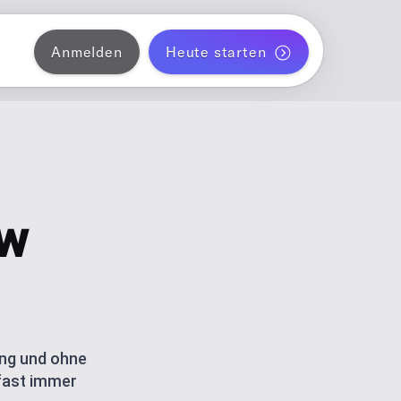
Anmelden
Heute starten
 Instagram
liche einen Monat Blogposts automatisch
ANNER
 TikTok
ent für Solo-Creator
ow
 Threads
 und TikTok-Carousels mit AI
ATOR
ordPress
ung und ohne
 fast immer
etrics