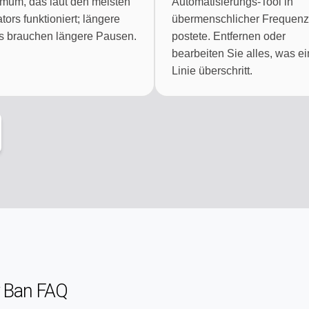
mum, das laut den meisten
Automatisierungs-Tool in
tors funktioniert; längere
übermenschlicher Frequenz
s brauchen längere Pausen.
postete. Entfernen oder
bearbeiten Sie alles, was e
Linie überschritt.
 Ban FAQ