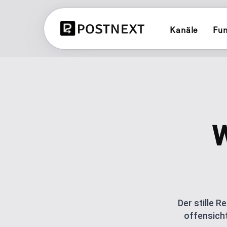
Kanäle
Fun
X (TWITTER)
CONTENT PLANNER
Planen und veröffentlichen auf X (T
Alle 3 Planer ansehen
LINKEDIN
BRAND PLANNER
Planen und veröffentlichen auf Lin
Markenkonsistenter Soc
W
YOUTUBE
AI ERSTELLER
Planen und veröffentlichen auf Yo
Generate posts with AI 
LINK IN BIO
BLUESKY
Ein Link für deine Link
Planen und veröffentlichen auf Blu
Klick-Analyse.
Der stille 
offensicht
POST SCHEDULING
Plan and automate publ