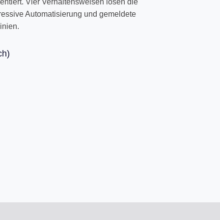
ntiert. Vier Verhaltensweisen lösen die
gressive Automatisierung und gemeldete
inien.
ch)