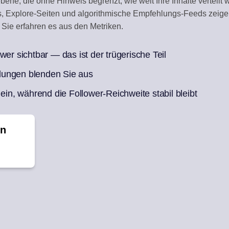
bene, die ohne Hinweis begrenzt, wie weit Ihre Inhalte verteilt 
, Explore-Seiten und algorithmische Empfehlungs-Feeds zeige
X
CONTENT-KURAT
Sie erfahren es aus den Metriken.
 antworten
Automatische Entwü
wer sichtbar — das ist der trügerische Teil
Woche voller Posts
lungen blenden Sie aus
 ein, während die Follower-Reichweite stabil bleibt
in