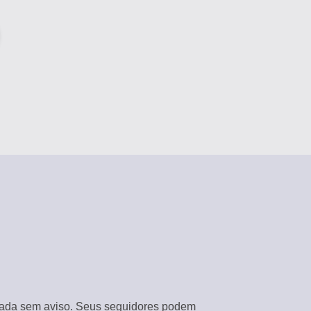
CRIE CONTEÚDO ENVOLVENTE
Descoberta viral
AUTOMATIZE COM ASSISTENTES DE IA
Perfil da marca
ORGANIZE TODAS AS PLATAFORMAS
Gerenciamento de ativos
USE MODELOS PRONTOS
Colaboração em equipe
AMBIENTE DE TRABALHO CENTRALIZADO
Busca e Descoberta
OTIMIZAR FLUXOS DE TRABALHO
Últimos artigos
licada sem aviso. Seus seguidores podem