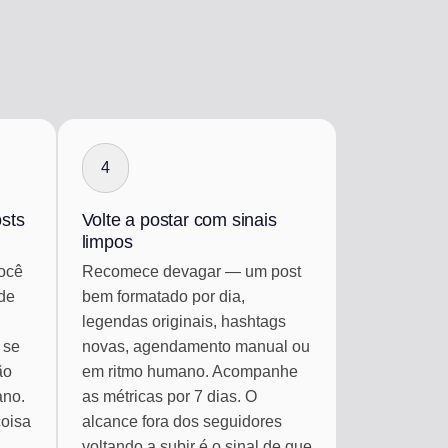
4
osts
Volte a postar com sinais
limpos
ocê
Recomece devagar — um post
 de
bem formatado por dia,
legendas originais, hashtags
 se
novas, agendamento manual ou
ão
em ritmo humano. Acompanhe
ano.
as métricas por 7 dias. O
coisa
alcance fora dos seguidores
voltando a subir é o sinal de que