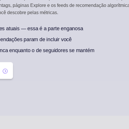
htags, páginas Explore e os feeds de recomendação algorítmic
CAIXA DE ENGAJAMENTO
cê descobre pelas métricas.
Responda a comentários sociais
res atuais — essa é a parte enganosa
REAPROVEITAMENTO COM IA
Um artigo em uma semana de publicações
endações param de incluir você
enca enquanto o de seguidores se mantém