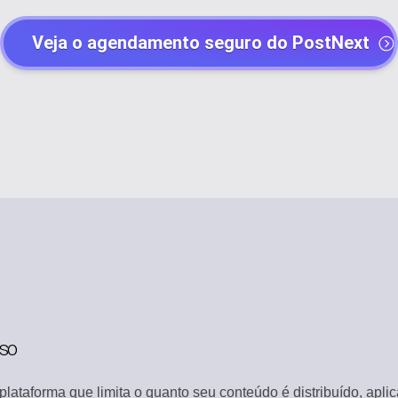
Veja o agendamento seguro do PostNext
PLANEJE SEU CALENDÁRIO DE CONTEÚDO
Criadores de postagens
ENCONTRE CONTEÚDO EM ALTA
Agentes de IA
GERENCIE SUA IDENTIDADE DE MARCA
Gerenciamento de canal
ARMAZENE MÍDIAS E ARQUIVOS
Biblioteca de modelos
TRABALHE JUNTOS DE FORMA EFICIENTE
Quadro branco
iso
ENCONTRE CONTEÚDO RELEVANTE
Automação
lataforma que limita o quanto seu conteúdo é distribuído, ap