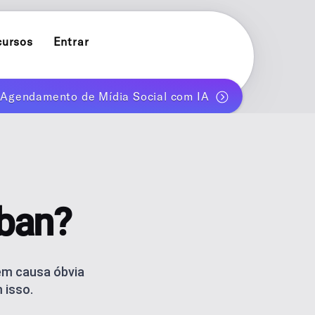
cursos
Entrar
e Agendamento de Mídia Social com IA
POST PLANNER
ok
Planeje e publique um mês de posts automaticamente
INFLUENCER PLANNER
Conteúdo de marca pessoal para criadores solo
CARROSSÉIS COM AI
 ban?
t
Gere carrosséis para Instagram e TikTok com AI
AI BLOG GENERATOR
AI blog posts for WordPress
nem causa óbvia
 isso.
ACOMPANHE MÉTRICAS DE DESEMPENHO
Estratégia de conteúdo