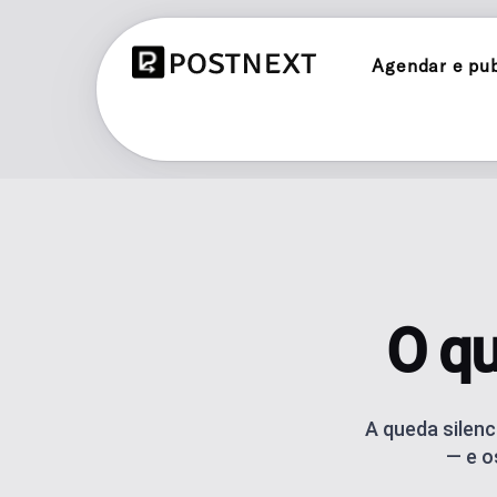
Agendar e publ
INSTAGRAM
Agendar e publicar no Instagram
TIKTOK
Agendar e publicar no TikTok
THREADS
O qu
Agendar e publicar no Threads
BLUESKY
Agende e publique no Bluesky
A queda silenc
— e o