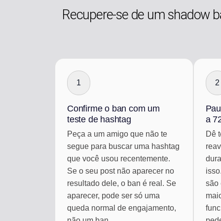
Recupere-se de um shadow b
1
2
Confirme o ban com um
Pau
teste de hashtag
a 7
Peça a um amigo que não te
Dê t
segue para buscar uma hashtag
reav
que você usou recentemente.
dura
Se o seu post não aparecer no
isso
resultado dele, o ban é real. Se
são 
aparecer, pode ser só uma
maio
queda normal de engajamento,
func
não um ban.
ped