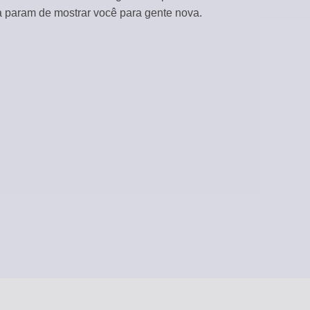
a param de mostrar você para gente nova.
CURADORIA DE CONTEÚDO
Rascunhos automáticos a partir de feeds RSS