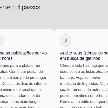
an em 4 passos
3
se as publicações por 48
Audite seus últimos 30 p
2 horas
em busca de gatilhos
empo para a plataforma
Cheque toda hashtag que v
aliar. Continuar postando
usou contra as listas atuais
nte um ban pode prolongar
banidas. Veja se houve
. Dois a três dias de silêncio
repetição de legendas. Veja
o mínimo de reset que a
sua ferramenta de automaç
ria dos criadores relata
postou em ritmo sobre-hum
ionar; bans mais longos
Remova ou edite qualquer 
em pausas mais longas.
que tenha cruzado a linha.