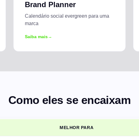
Brand Planner
CAIXA DE ENGAJAMENTO
Calendário social evergreen para uma
Responda a comentários sociais
marca
REAPROVEITAMENTO COM IA
Saiba mais
Um artigo em uma semana de publicações
Como eles se encaixam
MELHOR PARA