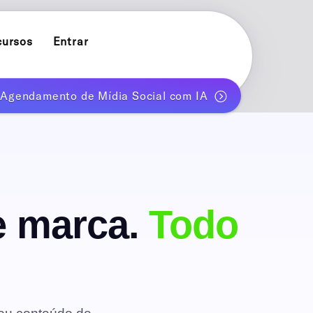
cursos
Entrar
e Agendamento de Mídia Social com IA
POST PLANNER
ok
Planeje e publique um mês de posts automaticamente
INFLUENCER PLANNER
Conteúdo de marca pessoal para criadores solo
CARROSSÉIS COM AI
de marca.
Todo
t
Gere carrosséis para Instagram e TikTok com AI
AI BLOG GENERATOR
AI blog posts for WordPress
ACOMPANHE MÉTRICAS DE DESEMPENHO
Estratégia de conteúdo