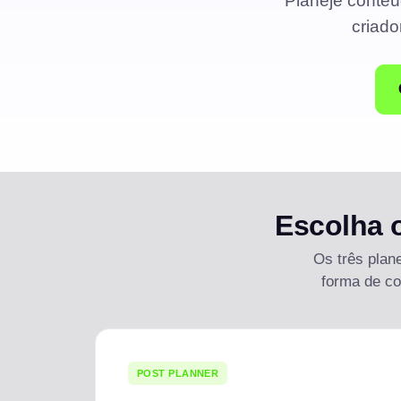
Planeje conteú
criado
Escolha o
Os três plan
forma de co
POST PLANNER