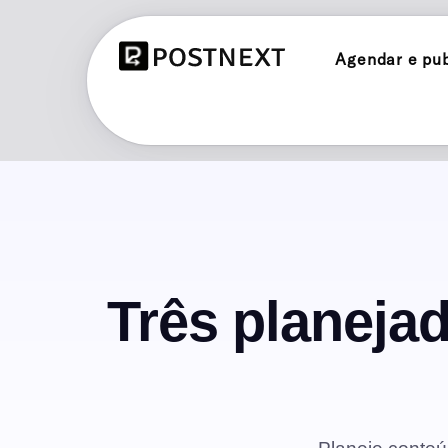
Agendar e publ
INSTAGRAM
Agendar e publicar no Instagram
TIKTOK
Agendar e publicar no TikTok
THREADS
Três planeja
Agendar e publicar no Threads
BLUESKY
Agende e publique no Bluesky