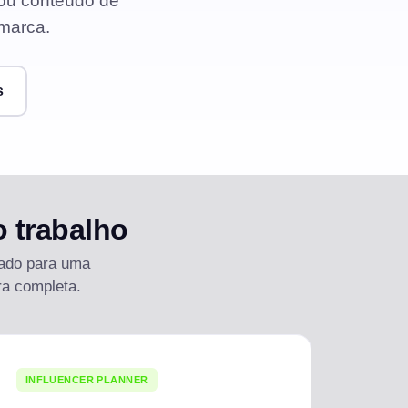
 ou conteúdo de
 marca.
CRIE CONTEÚDO ENVOLVENTE
Descoberta viral
s
AUTOMATIZE COM ASSISTENTES DE IA
Perfil da marca
ORGANIZE TODAS AS PLATAFORMAS
Gerenciamento de ativos
o trabalho
USE MODELOS PRONTOS
Colaboração em equipe
tado para uma
ra completa.
AMBIENTE DE TRABALHO CENTRALIZADO
Busca e Descoberta
OTIMIZAR FLUXOS DE TRABALHO
INFLUENCER PLANNER
Últimos artigos