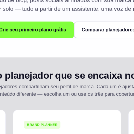
do de blog, posts sociais alinhados com sua marca
r solo — tudo a partir de um assistente, uma voz de
PLANEJE SEU CALENDÁRIO DE CONTEÚDO
Criadores de postagens
Crie seu primeiro plano grátis
Comparar planejadore
ENCONTRE CONTEÚDO EM ALTA
Agentes de IA
GERENCIE SUA IDENTIDADE DE MARCA
Gerenciamento de canal
 planejador que se encaixa n
ARMAZENE MÍDIAS E ARQUIVOS
Biblioteca de modelos
ejadores compartilham seu perfil de marca. Cada um é ajus
nteúdo diferente — escolha um ou use os três para cobertu
TRABALHE JUNTOS DE FORMA EFICIENTE
Quadro branco
ENCONTRE CONTEÚDO RELEVANTE
BRAND PLANNER
Automação