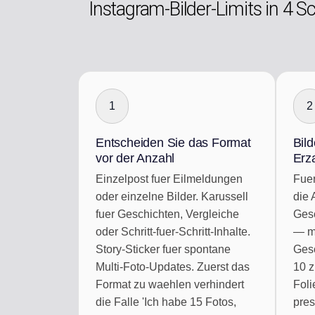
Instagram-Bilder-Limits in 4 S
1
2
Entscheiden Sie das Format
Bild
vor der Anzahl
Erz
Einzelpost fuer Eilmeldungen
Fuer
oder einzelne Bilder. Karussell
die 
fuer Geschichten, Vergleiche
Gesc
oder Schritt-fuer-Schritt-Inhalte.
— me
Story-Sticker fuer spontane
Gesc
Multi-Foto-Updates. Zuerst das
10 z
Format zu waehlen verhindert
Foli
die Falle 'Ich habe 15 Fotos,
pres