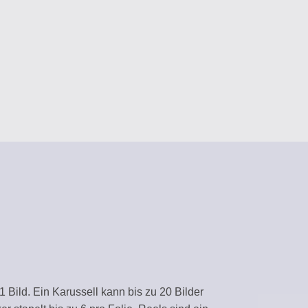
tent
sistants
GEMENT
ms
ARY
plates
nvironment
 Bild. Ein Karussell kann bis zu 20 Bilder
ws