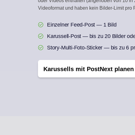
oder Videos enthalten (angehoben von 10 in 202
Videoformat und haben kein Bilder-Limit pro 
ENGAGEMENT-INBO
Auf Social-Kommentare
Einzelner Feed-Post — 1 Bild
AI REPURPOSE
Karussell-Post — bis zu 20 Bilder ode
Aus einem Artikel eine 
Story-Multi-Foto-Sticker — bis zu 6 pr
Karussells mit PostNext planen