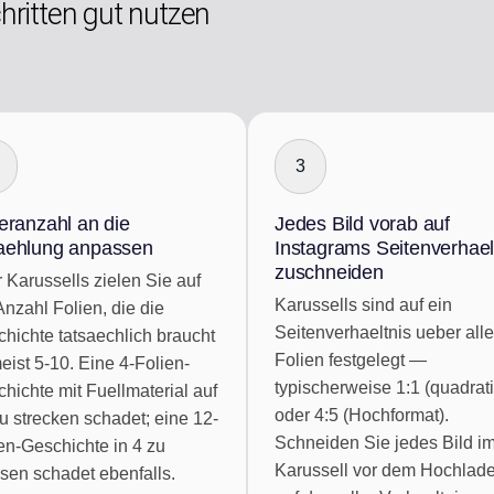
chritten gut nutzen
3
eranzahl an die
Jedes Bild vorab auf
aehlung anpassen
Instagrams Seitenverhael
zuschneiden
 Karussells zielen Sie auf
Karussells sind auf ein
Anzahl Folien, die die
Seitenverhaeltnis ueber alle
hichte tatsaechlich braucht
Folien festgelegt —
ist 5-10. Eine 4-Folien-
typischerweise 1:1 (quadrat
hichte mit Fuellmaterial auf
oder 4:5 (Hochformat).
u strecken schadet; eine 12-
Schneiden Sie jedes Bild i
en-Geschichte in 4 zu
Karussell vor dem Hochlad
sen schadet ebenfalls.