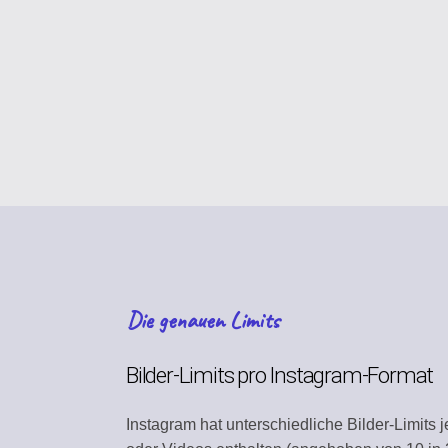
CONTENT STRATEG
Plan your content calen
VIRAL DISCOVERY
Find trending content
BRAND PROFILE
Manage your brand iden
ASSET MANAGEME
Store media and files
Die genauen Limits
TEAM COLLABORAT
Work together efficientl
Bilder-Limits pro Instagram-Format
SEARCH DISCOVER
Instagram hat unterschiedliche Bilder-Limits 
Find relevant content