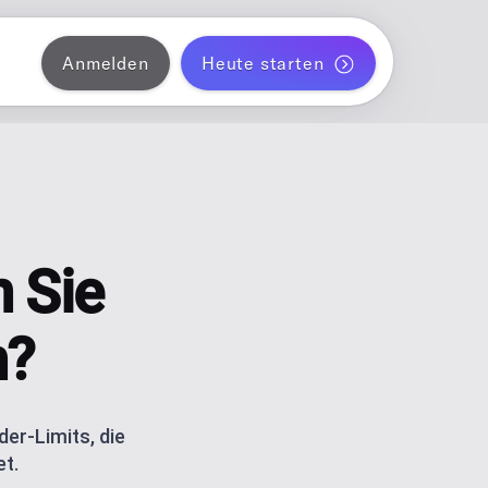
Anmelden
Heute starten
 Instagram
liche einen Monat Blogposts automatisch
ANNER
 TikTok
ent für Solo-Creator
n Sie
 Threads
 und TikTok-Carousels mit AI
n?
ATOR
ordPress
der-Limits, die
t.
etrics