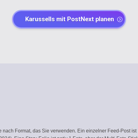
Y
POST CREATORS
Karussells mit PostNext planen
dar
Create engaging con
AI AGENTS
Automate with AI as
CHANNEL MANA
tity
Organize all platfor
NT
TEMPLATE LIBR
Use ready-made tem
ION
WORKSPACE
y
Centralized work e
Y
AUTOMATION
je nach Format, das Sie verwenden. Ein einzelner Feed-Post ist 1
Streamline workflo