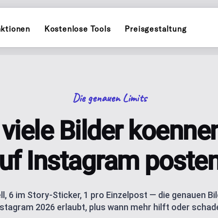
ktionen
Kostenlose Tools
Preisgestaltung
INSTAGRAM
POST PLANNER
witter)
Planen und veröffentlichen auf
Plane und veröffent
Die genauen Limits
TIKTOK
INFLUENCER PL
kedIn
Planen und veröffentlichen auf
ial-Kalender für ein Unternehmen
Personal-Brand-Cont
viele Bilder koenne
THREADS
AI CAROUSELS
uTube
assistance
Planen und veröffentlichen auf
Erstelle Instagram-
uf Instagram poste
AI BLOG GENER
s, Socials und deinen QR-Code, mit
esky
AI blog posts for W
l, 6 im Story-Sticker, 1 pro Einzelpost — die genauen Bil
nstagram 2026 erlaubt, plus wann mehr hilft oder schade
ANALYTICS
ishing
Track performance m