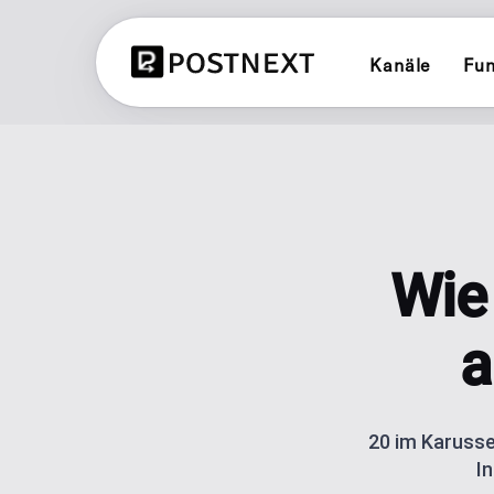
Kanäle
Fun
X (TWITTER)
CONTENT PLANNER
Planen und veröffentlichen auf X (T
Alle 3 Planer ansehen
LINKEDIN
BRAND PLANNER
Planen und veröffentlichen auf Lin
Markenkonsistenter Soc
Wie 
YOUTUBE
AI ERSTELLER
Planen und veröffentlichen auf Yo
Generate posts with AI 
a
LINK IN BIO
BLUESKY
Ein Link für deine Link
Planen und veröffentlichen auf Blu
Klick-Analyse.
20 im Karussel
I
POST SCHEDULING
Plan and automate publ