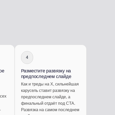
4
ое
Разместите развязку на
предпоследнем слайде
Как и треды на X, сильнейшая
карусель ставит развязку на
всех
предпоследнем слайде, а
финальный отдаёт под CTA.
.
Развязка на самом последнем