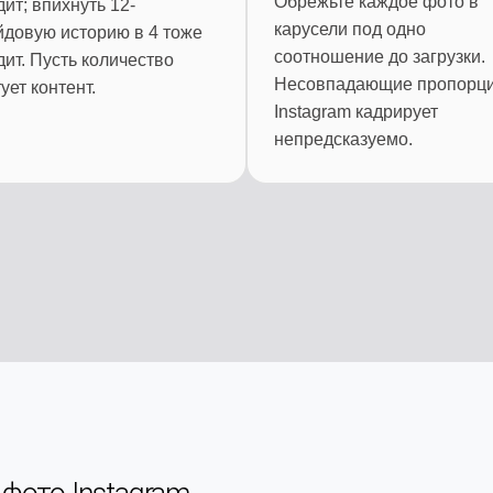
Обрежьте каждое фото в
ит; впихнуть 12-
карусели под одно
йдовую историю в 4 тоже
соотношение до загрузки.
ит. Пусть количество
Несовпадающие пропорц
ует контент.
Instagram кадрирует
непредсказуемо.