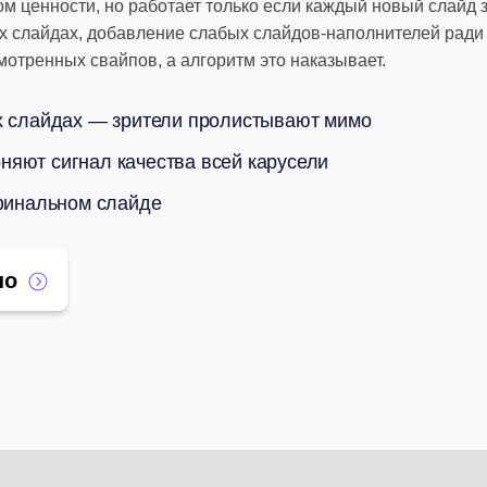
ом ценности, но работает только если каждый новый слайд
их слайдах, добавление слабых слайдов-наполнителей ради
мотренных свайпов, а алгоритм это наказывает.
х слайдах — зрители пролистывают мимо
яют сигнал качества всей карусели
 финальном слайде
но