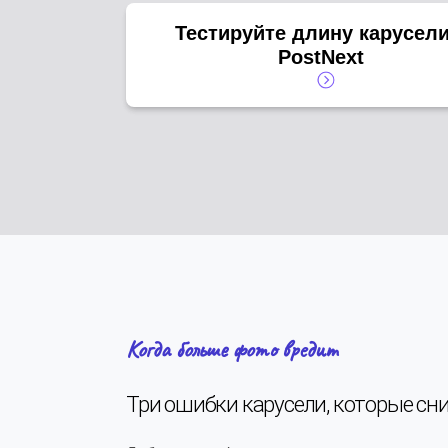
Тестируйте длину карусели
PostNext
Когда больше фото вредит
Три ошибки карусели, которые с