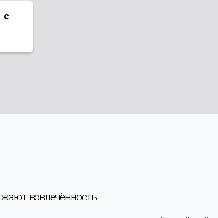
 с
нижают вовлечённость