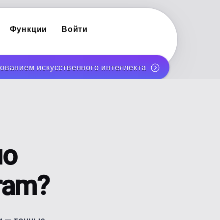
Функции
Войти
ованием искусственного интеллекта
POST PLANNER
Facebook
Планируйте и публикуйте посты на месяц авто
INFLUENCER PLANNER
YouTube
бренда
Личный бренд-контент для соло-создателей
AI-КАРУСЕЛИ
но
nterest
Создавайте карусели для Instagram и TikTok с
ram?
AI BLOG GENERATOR
, с
AI blog posts for WordPress
ИКАЦИЮ
ОТСЛЕЖИВАЙТЕ ПОКАЗАТЕЛИ ЭФФЕК
Стратегия контента