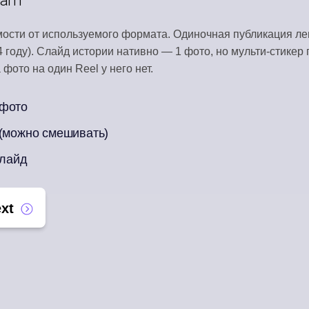
ПАПКА ВОВЛЕЧЕНИЯ
мости от используемого формата. Одиночная публикация ле
Отвечайте на комментарии в соцсетях
 году). Слайд истории нативно — 1 фото, но мульти-стикер 
фото на один Reel у него нет.
AI-ПЕРЕПРОФИЛИРОВАНИЕ
Одна статья превращается в неделю постов
 фото
 (можно смешивать)
слайд
xt