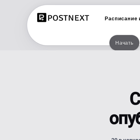
Расписание и
Начать
INSTAGRAM
Расписание и публикация в Inst
TIKTOK
Расписание и публикация в TikT
THREADS
С
Расписание и публикация в Thre
BLUESKY
опу
Планируйте и публикуйте в Blue