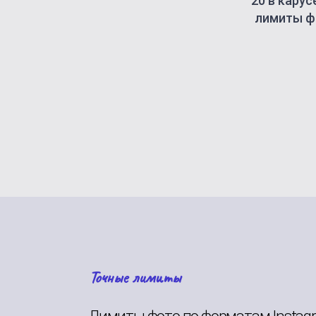
20 в карус
лимиты фо
Точные лимиты
Лимиты фото по форматам Instag