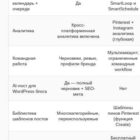
календарь +
Да
SmartLoop и
очереди
SmartSchedule
Pinterest +
Кросс-
Instagram
Аналитика
платформенная
аналитика
аналитика включена
(глубокая)
Мультиаккаунт;
Командная
Черновики, ревью,
ограниченные
работа
профили бренда
командные
workflow
Да — полный
AI-пост для
черновик + SEO-
Нет
WordPress блога
мета
Шаблоны
Библиотека
Многокатегорийные,
пинов Pinterest
шаблонов постов
переиспользуемые
(функция
Create)
Бесплатный