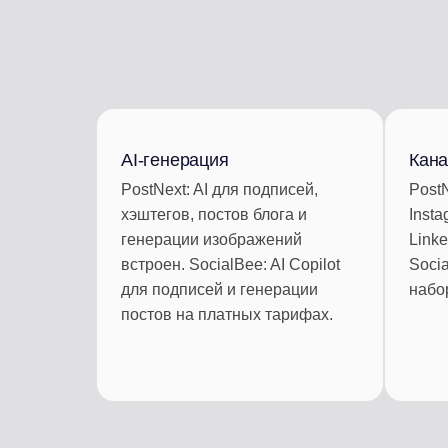
AI-генерация
Кан
PostNext: AI для подписей,
PostN
хэштегов, постов блога и
Insta
генерации изображений
Linke
встроен. SocialBee: AI Copilot
Soci
для подписей и генерации
набо
постов на платных тарифах.