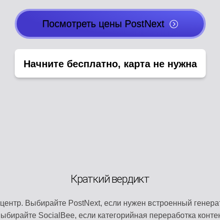
Посмотреть цены PostNext
ПЛАНИРУЙТЕ СВОЙ КАЛЕНДАРЬ КОНТЕНТ
Создатели постов
НАЙДИТЕ ПОПУЛЯРНЫЙ КОНТЕНТ
Начните бесплатно, карта не нужна
Искусственный интеллект агенты
УПРАВЛЯЙТЕ СВОЕЙ БРЕНДОВОЙ ИДЕНТ
Управление каналами
ХРАНИТЕ МЕДИА И ФАЙЛЫ
Библиотека шаблонов
РАБОТАЙТЕ ВМЕСТЕ ЭФФЕКТИВНО
Доска для обсуждений
Краткий вердикт
НАЙТИ СООТВЕТСТВУЮЩИЙ КОНТЕНТ
центр. Выбирайте PostNext, если нужен встроенный генера
Автоматизация
ыбирайте SocialBee, если категорийная переработка конт