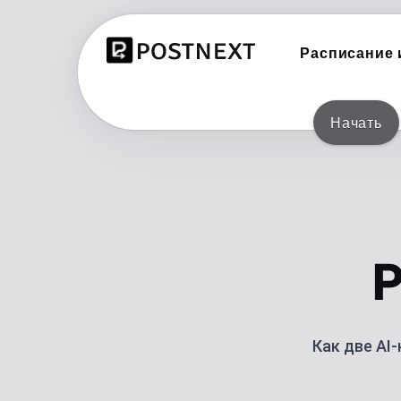
Расписание и
Начать
INSTAGRAM
Расписание и публикация в Inst
TIKTOK
Расписание и публикация в TikT
THREADS
P
Расписание и публикация в Thre
BLUESKY
Планируйте и публикуйте в Blue
Как две AI