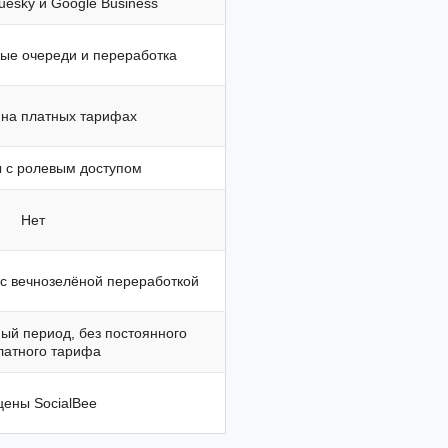
uesky и Google Business
ые очереди и переработка
 на платных тарифах
 с ролевым доступом
Нет
 с вечнозелёной переработкой
ый период, без постоянного
латного тарифа
цены SocialBee