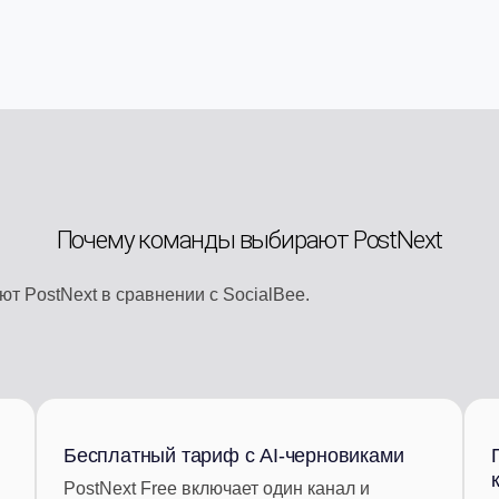
Почему команды выбирают PostNext
т PostNext в сравнении с SocialBee.
Бесплатный тариф с AI-черновиками
PostNext Free включает один канал и