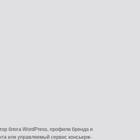
А
СОЗДАВАЙТЕ ЗАХВАТЫВАЮЩИЙ КОНТ
Вирусное обнаружение
АВТОМАТИЗИРУЙТЕ С ПОМОЩЬЮ ИНТ
Профиль бренда
ИЧНОСТЬЮ
ОРГАНИЗУЙТЕ ВСЕ ПЛАТФОРМЫ
Управление активами
ИСПОЛЬЗУЙТЕ ГОТОВЫЕ ШАБЛОНЫ
Коллаборация команды
ЦЕНТРАЛИЗОВАННАЯ РАБОЧАЯ СРЕДА
Поиск Discovery
ОПТИМИЗАЦИЯ РАБОЧИХ ПРОЦЕССОВ
тор блога WordPress, профили бренда и
Последние статьи
ента или управляемый сервис консьерж-