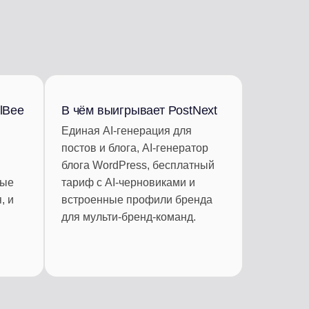
КУРИРОВАНИЕ КОНТЕНТА
Авточерновики из RSS-лент
lBee
В чём выигрывает PostNext
Единая AI-генерация для
и
постов и блога, AI-генератор
блога WordPress, бесплатный
рые
тариф с AI-черновиками и
, и
встроенные профили бренда
для мульти-бренд-команд.