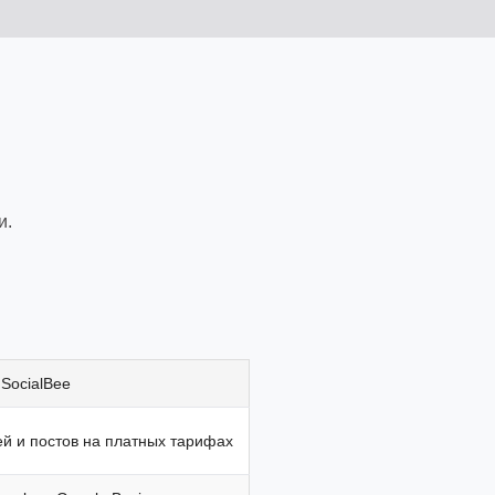
и.
SocialBee
сей и постов на платных тарифах