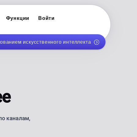
Функции
Войти
ованием искусственного интеллекта
POST PLANNER
Facebook
Планируйте и публикуйте посты на месяц авто
INFLUENCER PLANNER
YouTube
бренда
Личный бренд-контент для соло-создателей
AI-КАРУСЕЛИ
ee
nterest
Создавайте карусели для Instagram и TikTok с
AI BLOG GENERATOR
, с
AI blog posts for WordPress
по каналам,
ИКАЦИЮ
ОТСЛЕЖИВАЙТЕ ПОКАЗАТЕЛИ ЭФФЕК
Стратегия контента