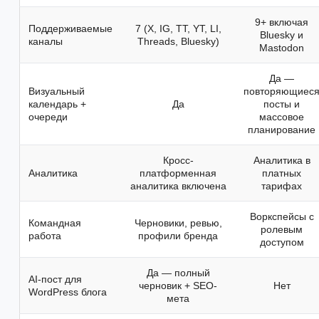
9+ включая
Поддерживаемые
7 (X, IG, TT, YT, LI,
Bluesky и
каналы
Threads, Bluesky)
Mastodon
Да —
Визуальный
повторяющиес
календарь +
Да
посты и
очереди
массовое
планирование
Кросс-
Аналитика в
Аналитика
платформенная
платных
аналитика включена
тарифах
Воркспейсы с
Командная
Черновики, ревью,
ролевым
работа
профили бренда
доступом
Да — полный
AI-пост для
черновик + SEO-
Нет
WordPress блога
мета