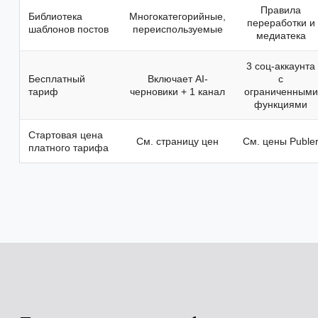
Правила
Библиотека
Многокатегорийные,
переработки и
шаблонов постов
переиспользуемые
медиатека
3 соц-аккаунта
Бесплатный
Включает AI-
с
тариф
черновики + 1 канал
ограниченными
функциями
Стартовая цена
См. страницу цен
См. цены Puble
платного тарифа