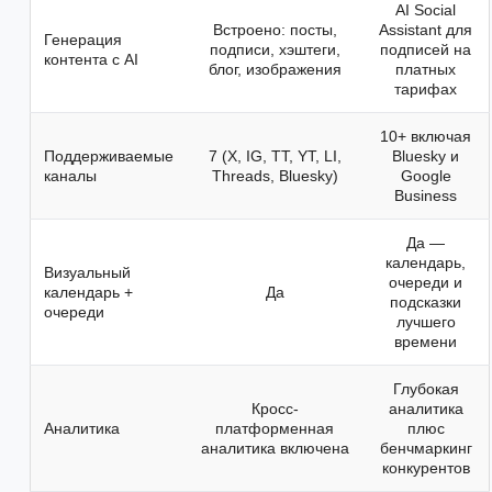
AI Social
Встроено: посты,
Assistant для
Генерация
подписи, хэштеги,
подписей на
контента с AI
блог, изображения
платных
тарифах
10+ включая
Поддерживаемые
7 (X, IG, TT, YT, LI,
Bluesky и
каналы
Threads, Bluesky)
Google
Business
Да —
календарь,
Визуальный
очереди и
календарь +
Да
подсказки
очереди
лучшего
времени
Глубокая
Кросс-
аналитика
Аналитика
платформенная
плюс
аналитика включена
бенчмаркинг
конкурентов