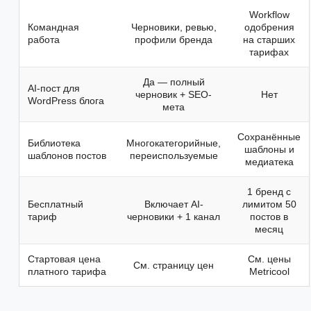
Workflow
Командная
Черновики, ревью,
одобрения
работа
профили бренда
на старших
тарифах
Да — полный
AI-пост для
черновик + SEO-
Нет
WordPress блога
мета
Сохранённые
Библиотека
Многокатегорийные,
шаблоны и
шаблонов постов
переиспользуемые
медиатека
1 бренд с
Бесплатный
Включает AI-
лимитом 50
тариф
черновики + 1 канал
постов в
месяц
Стартовая цена
См. цены
См. страницу цен
платного тарифа
Metricool