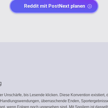
Reddit mit PostNext planen
Y
POST CREATORS
dar
Create engaging con
AI AGENTS
Automate with AI as
CHANNEL MANA
tity
Organize all platfor
NT
TEMPLATE LIBR
Use ready-made tem
ION
WORKSPACE
g
y
Centralized work e
ner Unschärfe, bis Lesende klicken. Diese Konvention existiert
Y
AUTOMATION
 — Handlungswendungen, überraschende Enden, Sportergebniss
Streamline workflo
nt, wenn Folgen noch ungesehen sind. Mit Spoilern ist dasse