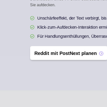
Sie aufdecken.
ENGAGEMENT-INBO
Auf Social-Kommentare
Unschärfeeffekt, der Text verbirgt, bis
AI REPURPOSE
Klick-zum-Aufdecken-Interaktion erm
Aus einem Artikel eine 
Für Handlungsenthüllungen, Überrasc
Reddit mit PostNext planen