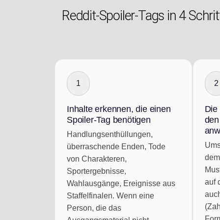
Reddit-Spoiler-Tags in 4 Schri
1
2
Inhalte erkennen, die einen
Die
Spoiler-Tag benötigen
den
anw
Handlungsenthüllungen,
Umsc
überraschende Enden, Tode
dem
von Charakteren,
Must
Sportergebnisse,
auf 
Wahlausgänge, Ereignisse aus
auch
Staffelfinalen. Wenn eine
(Za
Person, die das
Form