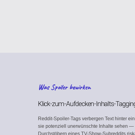
CONTENT STRATEG
Plan your content calen
VIRAL DISCOVERY
Find trending content
BRAND PROFILE
Manage your brand iden
ASSET MANAGEME
Was Spoiler bewirken
Store media and files
TEAM COLLABORAT
Klick-zum-Aufdecken-Inhalts-Taggin
Work together efficientl
Reddit-Spoiler-Tags verbergen Text hinter ei
SEARCH DISCOVER
sie potenziell unerwünschte Inhalte sehen
Find relevant content
Durchstöbern eines TV-Show-Subreddits riska