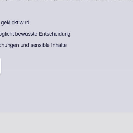
X
CONTENT-KURAT
 antworten
Automatische Entwü
 geklickt wird
öglicht bewusste Entscheidung
Woche voller Posts
hungen und sensible Inhalte