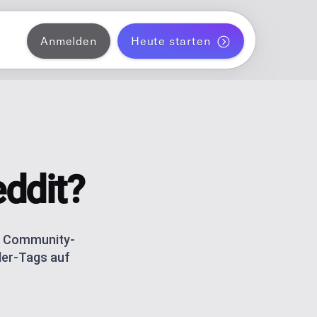
Anmelden
Heute starten
 Instagram
liche einen Monat Blogposts automatisch
ANNER
 TikTok
ent für Solo-Creator
eddit?
 Threads
 und TikTok-Carousels mit AI
e Community-
ler-Tags auf
ATOR
ordPress
etrics