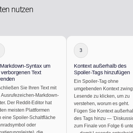
tten nutzen
3
 Markdown-Syntax um
Kontext außerhalb des
 verborgenen Text
Spoiler-Tags hinzufügen
enden
Ein Spoiler-Tag ohne
hließen Sie Ihren Text mit
umgebenden Kontext zwing
 Ausrufezeichen-Markdown-
Lesende zu klicken, um zu
er. Der Reddit-Editor hat
verstehen, worum es geht.
den meisten Plattformen
Fügen Sie Kontext außerha
 eine Spoiler-Schaltfläche
des Tags hinzu — 'Diskussi
hnradsymbol oder
zum Finale von Folge 6 unt
atierungsleiste), die