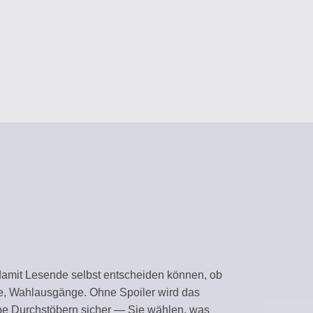
tent
sistants
GEMENT
ms
ARY
plates
nvironment
, damit Lesende selbst entscheiden können, ob
e, Wahlausgänge. Ohne Spoiler wird das
ws
lbe Durchstöbern sicher — Sie wählen, was