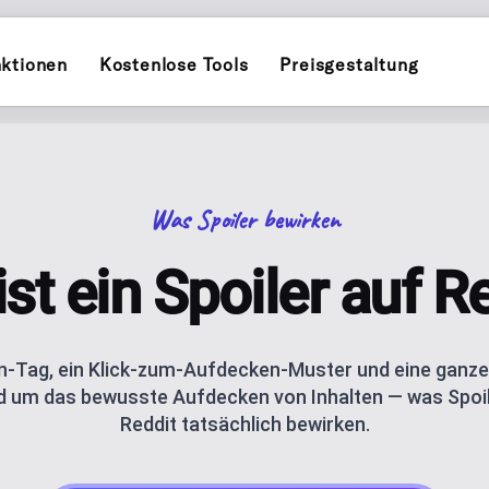
ktionen
Kostenlose Tools
Preisgestaltung
INSTAGRAM
POST PLANNER
witter)
Planen und veröffentlichen auf
Plane und veröffent
Was Spoiler bewirken
TIKTOK
INFLUENCER PL
kedIn
Planen und veröffentlichen auf
ial-Kalender für ein Unternehmen
Personal-Brand-Cont
st ein Spoiler auf R
THREADS
AI CAROUSELS
uTube
assistance
Planen und veröffentlichen auf
Erstelle Instagram-
n-Tag, ein Klick-zum-Aufdecken-Muster und eine ganz
nd um das bewusste Aufdecken von Inhalten — was Spoi
AI BLOG GENER
s, Socials und deinen QR-Code, mit
esky
AI blog posts for W
Reddit tatsächlich bewirken.
ANALYTICS
ishing
Track performance m