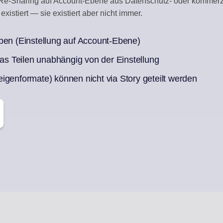
as Re-Sharing auf Account-Ebene aus Datenschutz- oder kommerzi
existiert — sie existiert aber nicht immer.
X
CONTENT-KURAT
 antworten
Automatische Entwü
ben (Einstellung auf Account-Ebene)
das Teilen unabhängig von der Einstellung
Woche voller Posts
igenformate) können nicht via Story geteilt werden