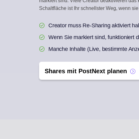
markiert sind. Viele Creator deaktivieren d
Schaltfläche ist Ihr schnellster Weg, wenn sie 
ENGAGEMENT-INBO
Auf Social-Kommentare
Creator muss Re-Sharing aktiviert ha
AI REPURPOSE
Wenn Sie markiert sind, funktioniert 
Aus einem Artikel eine 
Manche Inhalte (Live, bestimmte Anze
Shares mit PostNext planen