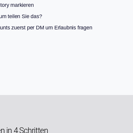
Story markieren
um teilen Sie das?
unts zuerst per DM um Erlaubnis fragen
en in 4 Schritten