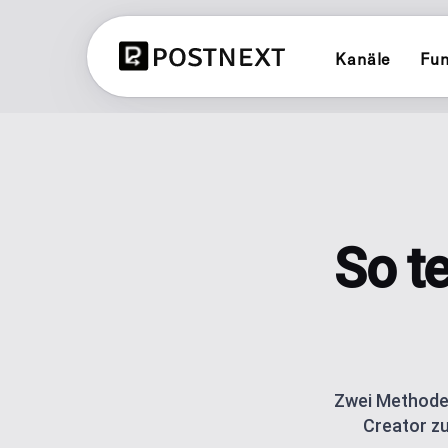
Kanäle
Fun
X (TWITTER)
CONTENT PLANNER
Planen und veröffentlichen auf X (T
Alle 3 Planer ansehen
LINKEDIN
BRAND PLANNER
Planen und veröffentlichen auf Lin
Markenkonsistenter Soc
So te
YOUTUBE
AI ERSTELLER
Planen und veröffentlichen auf Yo
Generate posts with AI 
LINK IN BIO
BLUESKY
Ein Link für deine Link
Planen und veröffentlichen auf Blu
Klick-Analyse.
Zwei Methoden,
Creator zu
POST SCHEDULING
Plan and automate publ