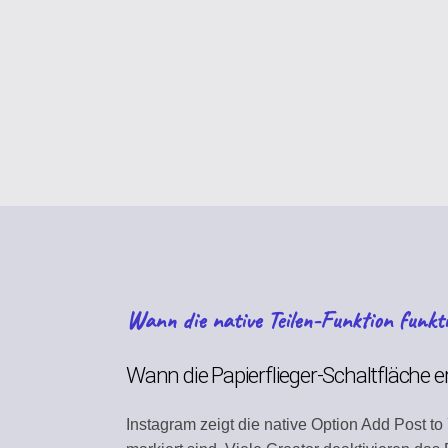
CONTENT STRATEG
Plan your content calen
VIRAL DISCOVERY
Find trending content
BRAND PROFILE
Manage your brand iden
ASSET MANAGEME
Store media and files
Wann die native Teilen-Funktion funkti
TEAM COLLABORAT
Work together efficientl
Wann die Papierflieger-Schaltfläche e
SEARCH DISCOVER
Instagram zeigt die native Option Add Post to
Find relevant content