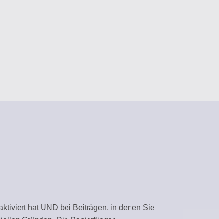
tent
sistants
GEMENT
ms
ARY
plates
nvironment
aktiviert hat UND bei Beiträgen, in denen Sie
ws