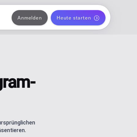
Anmelden
Heute starten
 Instagram
liche einen Monat Blogposts automatisch
ANNER
 TikTok
ent für Solo-Creator
agram-
 Threads
 und TikTok-Carousels mit AI
ATOR
ordPress
 ursprünglichen
äsentieren.
etrics