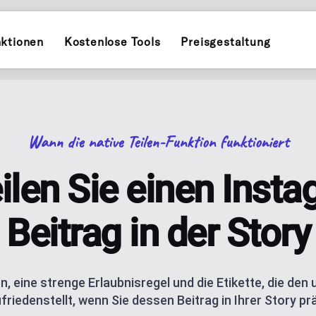
ktionen
Kostenlose Tools
Preisgestaltung
INSTAGRAM
POST PLANNER
witter)
Planen und veröffentlichen auf
Plane und veröffent
Wann die native Teilen-Funktion funktioniert
TIKTOK
INFLUENCER PL
kedIn
Planen und veröffentlichen auf
ial-Kalender für ein Unternehmen
Personal-Brand-Cont
ilen Sie einen Inst
THREADS
AI CAROUSELS
uTube
assistance
Planen und veröffentlichen auf
Erstelle Instagram-
Beitrag in der Story
AI BLOG GENER
s, Socials und deinen QR-Code, mit
esky
AI blog posts for W
 eine strenge Erlaubnisregel und die Etikette, die den
friedenstellt, wenn Sie dessen Beitrag in Ihrer Story pr
ANALYTICS
ishing
Track performance m