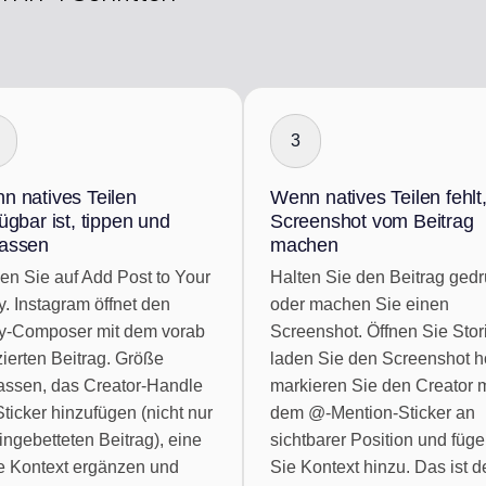
3
n natives Teilen
Wenn natives Teilen fehlt
ügbar ist, tippen und
Screenshot vom Beitrag
assen
machen
en Sie auf Add Post to Your
Halten Sie den Beitrag gedr
y. Instagram öffnet den
oder machen Sie einen
y-Composer mit dem vorab
Screenshot. Öffnen Sie Stor
zierten Beitrag. Größe
laden Sie den Screenshot h
ssen, das Creator-Handle
markieren Sie den Creator m
Sticker hinzufügen (nicht nur
dem @-Mention-Sticker an
ingebetteten Beitrag), eine
sichtbarer Position und füg
e Kontext ergänzen und
Sie Kontext hinzu. Das ist d