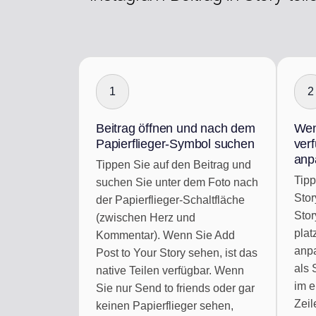
1
2
Beitrag öffnen und nach dem
Wen
Papierflieger-Symbol suchen
verf
anp
Tippen Sie auf den Beitrag und
Tipp
suchen Sie unter dem Foto nach
Stor
der Papierflieger-Schaltfläche
Stor
(zwischen Herz und
plat
Kommentar). Wenn Sie Add
anpa
Post to Your Story sehen, ist das
als 
native Teilen verfügbar. Wenn
im e
Sie nur Send to friends oder gar
Zeil
keinen Papierflieger sehen,