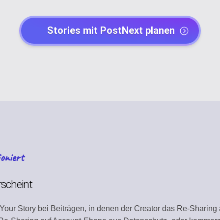
Y
POST CREATORS
Stories mit PostNext planen
dar
Create engaging con
AI AGENTS
Automate with AI as
CHANNEL MANA
tity
Organize all platfor
NT
TEMPLATE LIBR
Use ready-made tem
oniert
ION
WORKSPACE
y
Centralized work e
rscheint
Y
AUTOMATION
 Your Story bei Beiträgen, in denen der Creator das Re-Sharing 
Streamline workflo