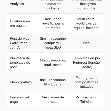
Analytics
plataforma
+ Instagram
inclusos
(profundo)
Rascunhos,
Multi-conta;
Colaboração
revisão, perfis
workflows de
em equipe
de marca
equipe limitados
Post de blog
Sim — rascunho
WordPress
completo +
Não
com AI
meta SEO
Biblioteca de
Templates de pin
Multi-categorias,
templates de
Pinterest (função
reutilizáveis
post
Create)
Plano gratuito
Inclui rascunhos
Plano gratuito
com posts/mês
AI + 1 canal
limitados
Preço inicial
Ver página de
Ver preços do
pago
preços
Tailwind