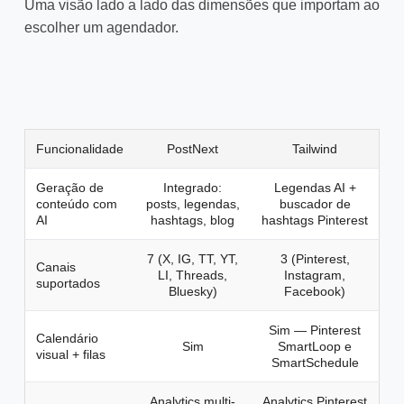
Uma visão lado a lado das dimensões que importam ao
escolher um agendador.
Funcionalidade
PostNext
Tailwind
Geração de
Integrado:
Legendas AI +
conteúdo com
posts, legendas,
buscador de
AI
hashtags, blog
hashtags Pinterest
7 (X, IG, TT, YT,
3 (Pinterest,
Canais
LI, Threads,
Instagram,
suportados
Bluesky)
Facebook)
Sim — Pinterest
Calendário
Sim
SmartLoop e
visual + filas
SmartSchedule
Analytics multi-
Analytics Pinterest