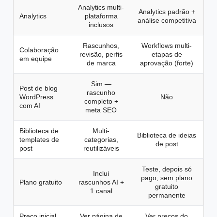
Analytics multi-
Analytics padrão +
Analytics
plataforma
análise competitiva
inclusos
Rascunhos,
Workflows multi-
Colaboração
revisão, perfis
etapas de
em equipe
de marca
aprovação (forte)
Sim —
Post de blog
rascunho
WordPress
Não
completo +
com AI
meta SEO
Biblioteca de
Multi-
Biblioteca de ideias
templates de
categorias,
de post
post
reutilizáveis
Teste, depois só
Inclui
pago; sem plano
Plano gratuito
rascunhos AI +
gratuito
1 canal
permanente
Preço inicial
Ver página de
Ver preços do