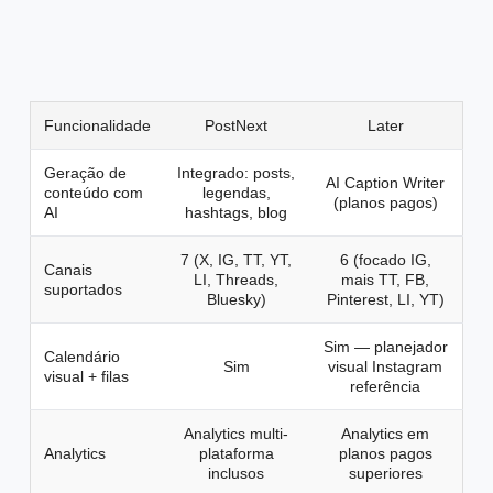
Funcionalidade
PostNext
Later
Geração de
Integrado: posts,
AI Caption Writer
conteúdo com
legendas,
(planos pagos)
AI
hashtags, blog
7 (X, IG, TT, YT,
6 (focado IG,
Canais
LI, Threads,
mais TT, FB,
suportados
Bluesky)
Pinterest, LI, YT)
Sim — planejador
Calendário
Sim
visual Instagram
visual + filas
referência
Analytics multi-
Analytics em
Analytics
plataforma
planos pagos
inclusos
superiores