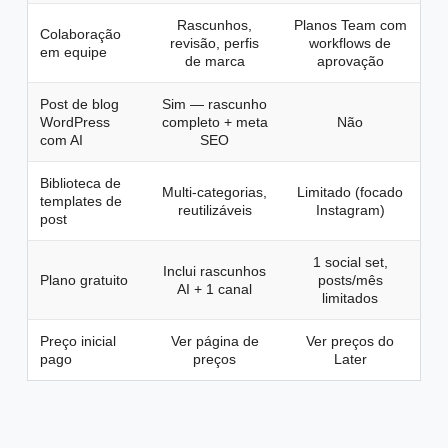
Rascunhos,
Planos Team com
Colaboração
revisão, perfis
workflows de
em equipe
de marca
aprovação
Post de blog
Sim — rascunho
WordPress
completo + meta
Não
com AI
SEO
Biblioteca de
Multi-categorias,
Limitado (focado
templates de
reutilizáveis
Instagram)
post
1 social set,
Inclui rascunhos
Plano gratuito
posts/mês
AI + 1 canal
limitados
Preço inicial
Ver página de
Ver preços do
pago
preços
Later