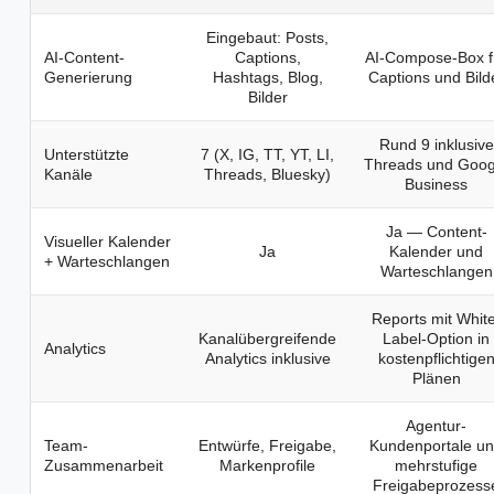
Eingebaut: Posts,
AI-Content-
Captions,
AI-Compose-Box f
Generierung
Hashtags, Blog,
Captions und Bild
Bilder
Rund 9 inklusive
Unterstützte
7 (X, IG, TT, YT, LI,
Threads und Goog
Kanäle
Threads, Bluesky)
Business
Ja — Content-
Visueller Kalender
Ja
Kalender und
+ Warteschlangen
Warteschlangen
Reports mit White
Kanalübergreifende
Label-Option in
Analytics
Analytics inklusive
kostenpflichtige
Plänen
Agentur-
Team-
Entwürfe, Freigabe,
Kundenportale u
Zusammenarbeit
Markenprofile
mehrstufige
Freigabeprozess