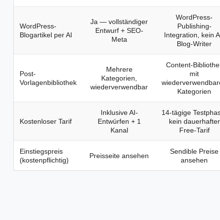
WordPress-
Ja — vollständiger
WordPress-
Publishing-
Entwurf + SEO-
Blogartikel per AI
Integration, kein A
Meta
Blog-Writer
Content-Bibliothe
Mehrere
Post-
mit
Kategorien,
Vorlagenbibliothek
wiederverwendbar
wiederverwendbar
Kategorien
Inklusive AI-
14-tägige Testpha
Kostenloser Tarif
Entwürfen + 1
kein dauerhafter
Kanal
Free-Tarif
Einstiegspreis
Sendible Preise
Preisseite ansehen
(kostenpflichtig)
ansehen