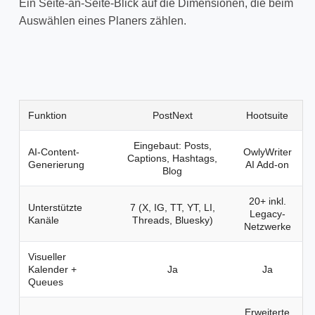
Ein Seite-an-Seite-Blick auf die Dimensionen, die beim
Auswählen eines Planers zählen.
Funktion
PostNext
Hootsuite
Eingebaut: Posts,
AI-Content-
OwlyWriter
Captions, Hashtags,
Generierung
AI Add-on
Blog
20+ inkl.
Unterstützte
7 (X, IG, TT, YT, LI,
Legacy-
Kanäle
Threads, Bluesky)
Netzwerke
Visueller
Kalender +
Ja
Ja
Queues
Erweiterte