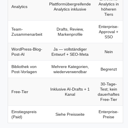
Plattformübergreifende
Analytics in
Analytics
Analytics inklusive
höheren
Tiers
Enterprise-
Team-
Drafts, Review,
Approval +
Zusammenarbeit
Markenprofile
SSO
WordPress-Blog-
Ja — vollständiger
Nein
Post-AI
Entwurf + SEO-Meta
Bibliothek von
Mehrere Kategorien,
Begrenzt
Post-Vorlagen
wiederverwendbar
30-Tage-
Inklusive AI-Drafts + 1
Test; kein
Free-Tier
Kanal
dauerhaftes
Free-Tier
Einstiegspreis
Enterprise-
Siehe Preisseite
(Paid)
Preise