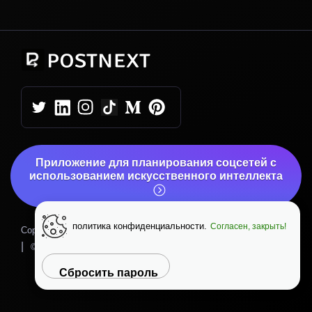
Приложение для планирования соцсетей с
использованием искусственного интеллекта
политика конфиденциальности.
Согласен, закрыть!
|
Copyright © 2026 PostNext
Политика конфиденциальности
|
|
© PostNext.io
Вверх
Сбросить пароль
Помощь