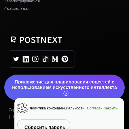
Зарегистрироваться
Сменить язык
Приложение для планирования соцсетей с
использованием искусственного интеллекта
политика конфиденциальности.
Согласен, закрыть!
|
Copyright © 2026 PostNext
Политика конфиденциальности
|
|
© PostNext.io
Вверх
Сбросить пароль
Помощь