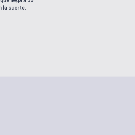
que llega a 50
 la suerte.
 PUBLICACIONES
activo
istentes IA
ANALES
 plataformas
 PLANTILLAS
s
RABAJO
 centralizado
ÓN
 trabajo