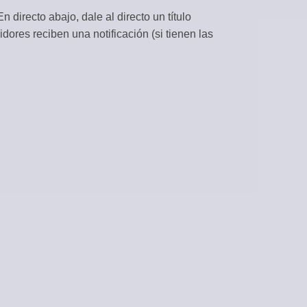
 directo abajo, dale al directo un título
CONTENIDO
dores reciben una notificación (si tienen las
 desde feeds RSS