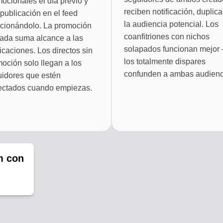
ocionales el día previo y
reciben notificación, duplic
publicación en el feed
la audiencia potencial. Los
cionándolo. La promoción
coanfitriones con nichos
ada suma alcance a las
solapados funcionan mejor
ficaciones. Los directos sin
los totalmente dispares
oción solo llegan a los
confunden a ambas audienc
idores que estén
ectados cuando empiezas.
m con