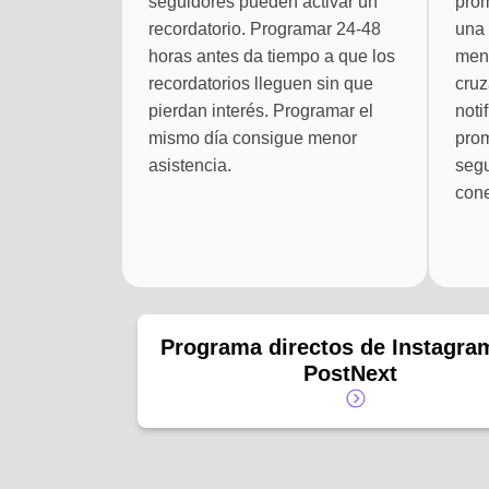
seguidores pueden activar un
prom
recordatorio. Programar 24-48
una 
horas antes da tiempo a que los
men
recordatorios lleguen sin que
cruz
pierdan interés. Programar el
noti
mismo día consigue menor
prom
asistencia.
segu
con
Programa directos de Instagra
PostNext