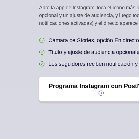
Abre la app de Instagram, toca el icono más, d
BANDEJA DE INTE
opcional y un ajuste de audiencia, y luego toc
Responde a comentari
notificaciones activadas) y el directo aparece 
REUTILIZACIÓN CO
Un artículo en una se
Cámara de Stories, opción En directo
Título y ajuste de audiencia opcionale
Los seguidores reciben notificación y 
Programa Instagram con Post