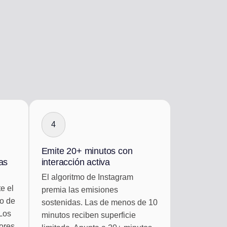
4
Emite 20+ minutos con
las
interacción activa
El algoritmo de Instagram
te el
premia las emisiones
to de
sostenidas. Las de menos de 10
Los
minutos reciben superficie
ores