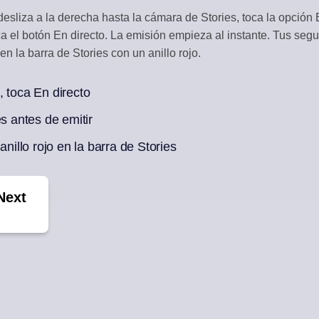
esliza a la derecha hasta la cámara de Stories, toca la opción En
RACCIÓN
CURACIÓN DE 
a el botón En directo. La emisión empieza al instante. Tus segui
os sociales
Genera borradores
en la barra de Stories con un anillo rojo.
N IA
mana de publicaciones
, toca En directo
s antes de emitir
anillo rojo en la barra de Stories
Next