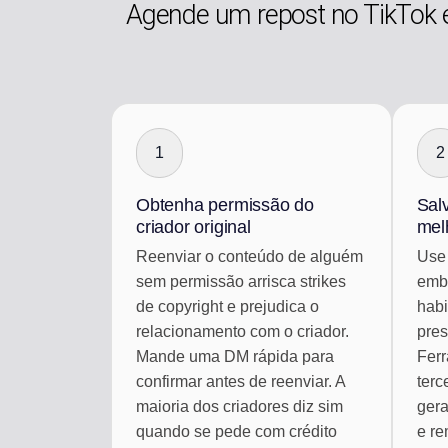
Agende um repost no TikTok 
1
2
Obtenha permissão do
Salv
criador original
mel
Reenviar o conteúdo de alguém
Use 
sem permissão arrisca strikes
embu
de copyright e prejudica o
habi
relacionamento com o criador.
pres
Mande uma DM rápida para
Fer
confirmar antes de reenviar. A
terc
maioria dos criadores diz sim
ger
quando se pede com crédito
e r