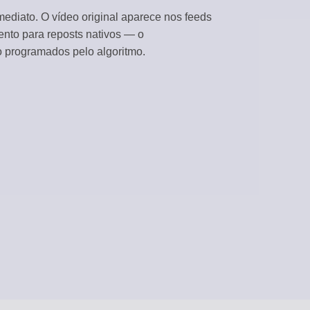
mediato. O vídeo original aparece nos feeds
CURADORIA DE CONTEÚDO
nto para reposts nativos — o
Rascunhos automáticos a partir de feeds RSS
o programados pelo algoritmo.