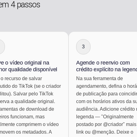
em 4 passos
3
e o vídeo original na
Agende o reenvio com
hor qualidade disponível
crédito explícito na legen
o recurso de salvar
Na sua ferramenta de
tido do TikTok (se o criador
agendamento, defina o horá
litou). Salvar pelo TikTok
de publicação para coincidi
erva a qualidade original.
com os horários ativos da s
ramentas de download de
audiência. Adicione crédito
eiros funcionam, mas
legenda — "Originalmente
almente comprimem o vídeo
postado por @criador" mai
emovem os metadados. A
link ou @menção. Deixe o