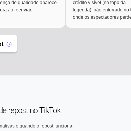
rença de qualidade aparece
crédito visível (no topo da
ora ao reenviar.
legenda), não enterrado no f
onde os espectadores perd
xt
e repost no TikTok
rnativas e quando o repost funciona.