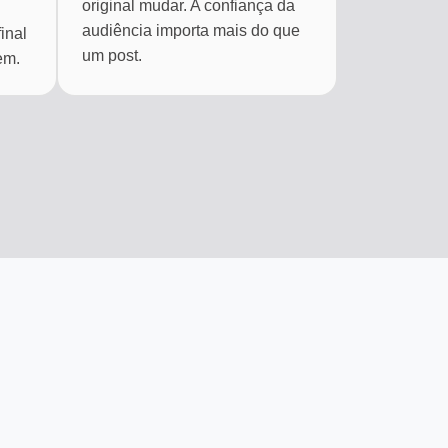
original mudar. A confiança da
audiência importa mais do que
inal
um post.
em.