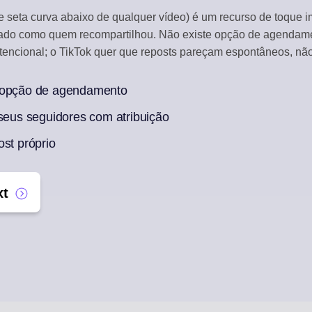
de seta curva abaixo de qualquer vídeo) é um recurso de toque i
CAIXA DE ENGAJAMENTO
ado como quem recompartilhou. Não existe opção de agendame
Responda a comentários sociais
ntencional; o TikTok quer que reposts pareçam espontâneos, nã
REAPROVEITAMENTO COM IA
Um artigo em uma semana de publicações
m opção de agendamento
 seus seguidores com atribuição
ost próprio
xt