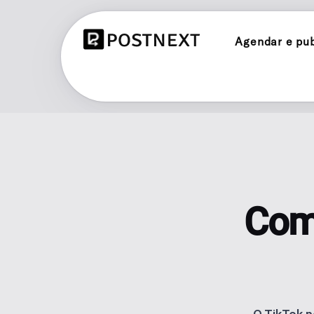
Agendar e publ
INSTAGRAM
Agendar e publicar no Instagram
TIKTOK
Agendar e publicar no TikTok
THREADS
Com
Agendar e publicar no Threads
BLUESKY
Agende e publique no Bluesky