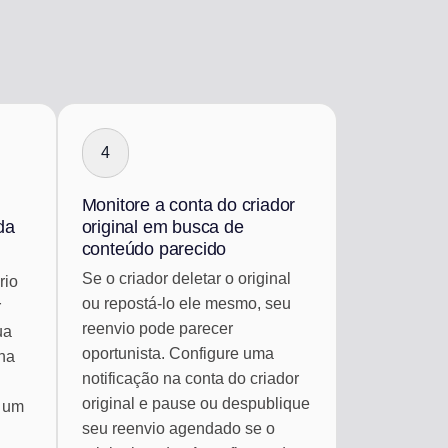
4
Monitore a conta do criador
da
original em busca de
conteúdo parecido
Se o criador deletar o original
rio
ou repostá-lo ele mesmo, seu
r
reenvio pode parecer
ua
oportunista. Configure uma
 na
notificação na conta do criador
original e pause ou despublique
s um
seu reenvio agendado se o