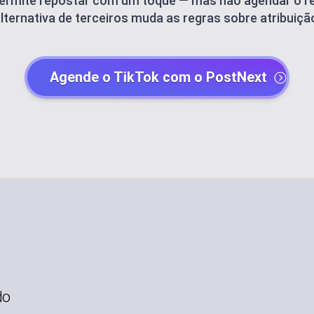
permite repostar com um toque — mas não agendar o re
lternativa de terceiros muda as regras sobre atribuiçã
PLANEJE SEU CALENDÁRIO DE CONTEÚDO
Criadores de postagens
Agende o TikTok com o PostNext
ENCONTRE CONTEÚDO EM ALTA
Agentes de IA
GERENCIE SUA IDENTIDADE DE MARCA
Gerenciamento de canal
ARMAZENE MÍDIAS E ARQUIVOS
Biblioteca de modelos
TRABALHE JUNTOS DE FORMA EFICIENTE
Quadro branco
ENCONTRE CONTEÚDO RELEVANTE
do
Automação