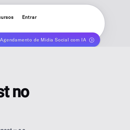
cursos
Entrar
e Agendamento de Mídia Social com IA
POST PLANNER
ok
Planeje e publique um mês de posts automaticamente
INFLUENCER PLANNER
Conteúdo de marca pessoal para criadores solo
CARROSSÉIS COM AI
t no
t
Gere carrosséis para Instagram e TikTok com AI
AI BLOG GENERATOR
AI blog posts for WordPress
ACOMPANHE MÉTRICAS DE DESEMPENHO
Estratégia de conteúdo