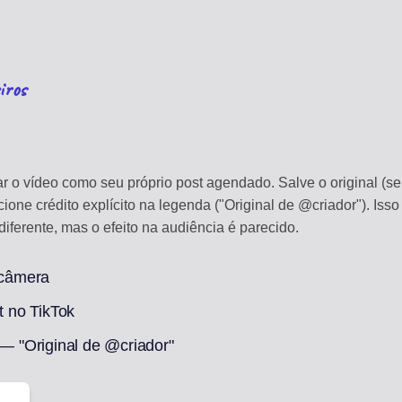
iros
r o vídeo como seu próprio post agendado. Salve o original (se
cione crédito explícito na legenda ("Original de @criador"). Iss
iferente, mas o efeito na audiência é parecido.
 câmera
 no TikTok
 — "Original de @criador"