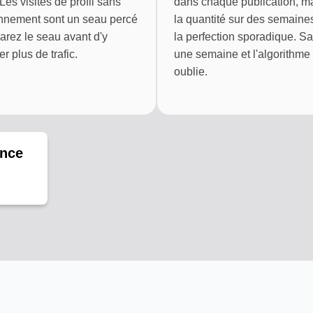
 Les visites de profil sans
dans chaque publication, m
nement sont un seau percé
la quantité sur des semaine
parez le seau avant d'y
la perfection sporadique. S
er plus de trafic.
une semaine et l'algorithme
oublie.
ance