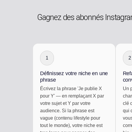
Gagnez des abonnés Instagra
1
2
Définissez votre niche en une
Refa
phrase
conv
Écrivez la phrase 'Je publie X
Un p
pour Y' — en remplaçant X par
cham
votre sujet et Y par votre
clé 
audience. Si la phrase est
qui 
vague (contenu lifestyle pour
vous
tout le monde), votre niche est
corr