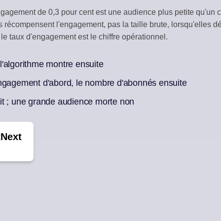
agement de 0,3 pour cent est une audience plus petite qu'un
ON DES INTERACTIONS
CURATION DE 
récompensent l'engagement, pas la taille brute, lorsqu'elles dé
aires sociaux
Brouillons automat
 le taux d'engagement est le chiffre opérationnel.
 IA
ne de publications
'algorithme montre ensuite
engagement d'abord, le nombre d'abonnés ensuite
it ; une grande audience morte non
tNext