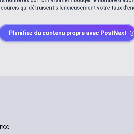
ers honnêtes qui font vraiment bouger le nombre d'abon
ccourcis qui détruisent silencieusement votre taux d'e
Y
POST CREATOR
ndar
Create engaging co
Planifiez du contenu propre avec PostNext
AI AGENTS
Automate with AI a
CHANNEL MAN
tity
Organize all platfo
NT
TEMPLATE LIBR
Use ready-made te
ION
WORKSPACE
ly
Centralized work e
Y
AUTOMATION
ence
Streamline workflo