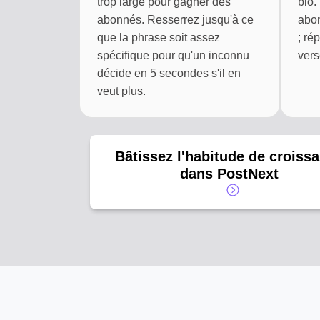
trop large pour gagner des
bio.
abonnés. Resserrez jusqu'à ce
abon
que la phrase soit assez
; ré
spécifique pour qu'un inconnu
vers
décide en 5 secondes s'il en
veut plus.
Bâtissez l'habitude de croiss
dans PostNext