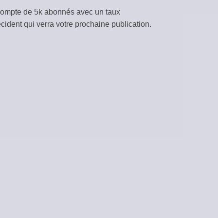
 compte de 5k abonnés avec un taux
CONTENU
cident qui verra votre prochaine publication.
iques depuis vos flux RSS