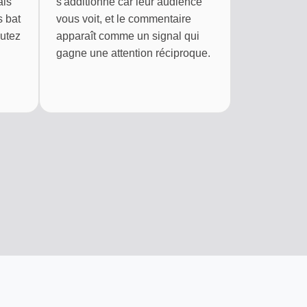
ais
s'additionne car leur audience
s bat
vous voit, et le commentaire
autez
apparaît comme un signal qui
gagne une attention réciproque.