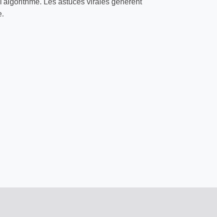
l'algorithme. Les astuces virales génèrent
e.