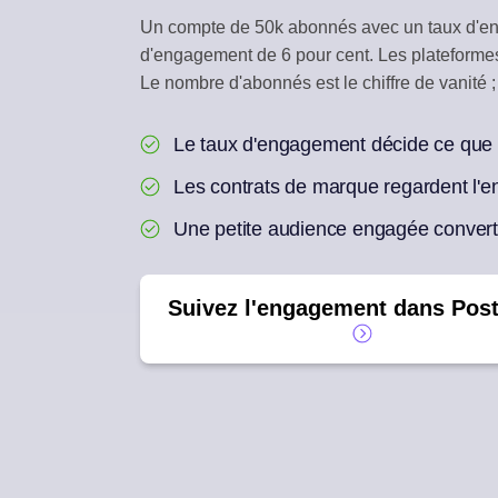
Un compte de 50k abonnés avec un taux d'eng
BOITE DE RECEPTI
d'engagement de 6 pour cent. Les plateformes 
Repondez aux comment
Le nombre d'abonnés est le chiffre de vanité ;
REUTILISATION PAR
Un article en une semai
Le taux d'engagement décide ce que l
Les contrats de marque regardent l'
Une petite audience engagée convert
Suivez l'engagement dans Pos